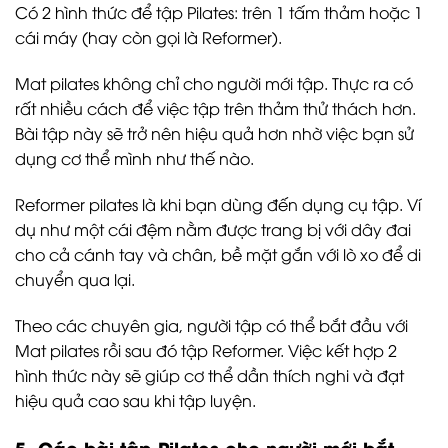
Có 2 hình thức để tập Pilates: trên 1 tấm thảm hoặc 1
cái máy (hay còn gọi là Reformer).
Mat pilates không chỉ cho người mới tập. Thực ra có
rất nhiều cách để việc tập trên thảm thử thách hơn.
Bài tập này sẽ trở nên hiệu quả hơn nhờ việc bạn sử
dụng cơ thể mình như thế nào.
Reformer pilates là khi bạn dùng đến dụng cụ tập. Ví
dụ như một cái đệm nằm được trang bị với dây đai
cho cả cánh tay và chân, bề mặt gắn với lò xo để di
chuyển qua lại.
Theo các chuyên gia, người tập có thể bắt đầu với
Mat pilates rồi sau đó tập Reformer. Việc kết hợp 2
hình thức này sẽ giúp cơ thể dần thích nghi và đạt
hiệu quả cao sau khi tập luyện.
5. Các bài tập Pilates cho người mới bắt