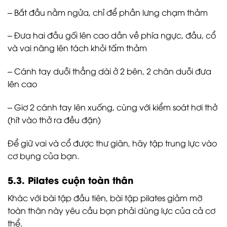
– Bắt đầu nằm ngửa, chỉ để phần lưng chạm thảm
– Đưa hai đầu gối lên cao dần về phía ngực, đầu, cổ
và vai nâng lên tách khỏi tấm thảm
– Cánh tay duỗi thẳng dài ở 2 bên, 2 chân duỗi đưa
lên cao
– Giơ 2 cánh tay lên xuống, cùng với kiểm soát hơi thở
(hít vào thở ra đều đặn)
Để giữ vai và cổ được thư giãn, hãy tập trung lực vào
cơ bụng của bạn.
5.3. Pilates cuộn toàn thân
Khác với bài tập đầu tiên, bài tập pilates giảm mỡ
toàn thân này yêu cầu bạn phải dùng lực của cả cơ
thể.