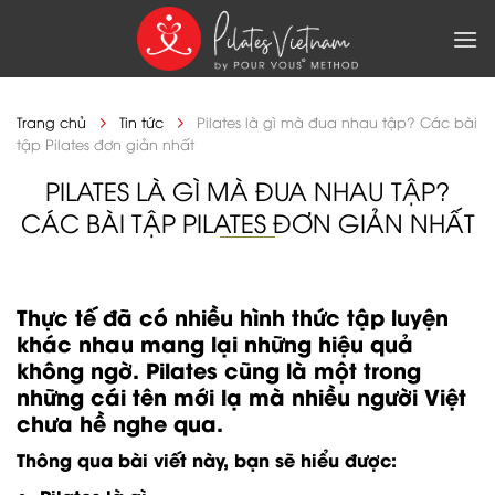
Skip
to
content
Trang chủ
Tin tức
Pilates là gì mà đua nhau tập? Các bài
tập Pilates đơn giản nhất
PILATES LÀ GÌ MÀ ĐUA NHAU TẬP?
CÁC BÀI TẬP PILATES ĐƠN GIẢN NHẤT
Thực tế đã có nhiều hình thức tập luyện
khác nhau mang lại những hiệu quả
không ngờ. Pilates cũng là một trong
những cái tên mới lạ mà nhiều người Việt
chưa hề nghe qua.
Thông qua bài viết này, bạn sẽ hiểu được: