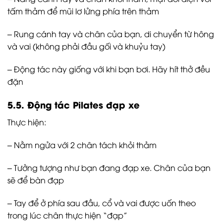
tấm thảm để mũi lơ lửng phía trên thảm
– Rung cánh tay và chân của bạn, di chuyển từ hông
và vai (không phải đầu gối và khuỷu tay)
– Động tác này giống với khi bạn bơi. Hãy hít thở đều
đặn
5.5. Động tác Pilates đạp xe
Thực hiện:
– Nằm ngửa với 2 chân tách khỏi thảm
– Tưởng tượng như bạn đang đạp xe. Chân của bạn
sẽ để bàn đạp
– Tay để ở phía sau đầu, cổ và vai được uốn theo
trong lúc chân thực hiện “đạp”