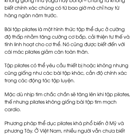
biết chính xác chúng có từ bao giờ mà chỉ hay từ
hàng ngàn năm trước.
Bài tập pilates là một hình thức tập thể dục ở cường
độ thấp nhằm tăng cường cơ bắp, cải thiện tư thế và
tính linh hoạt cho cơ thể. Nó cũng được biết đến với
cái mác pilates giảm cân toàn thân.
Tập pilates có thể yêu cầu thiết bị hoặc không nhưng
cũng giống như các bài tập khác, cần độ chính xác
trong các động tác tập luyện.
Mặc dù nhịp tim chắc chắn sẽ tăng lên khi tập pilates,
thế nhưng pilates không giống bài tập tim mạch
cardio.
Phương pháp thể dục pilates khá phổ biến ở Mỹ và
phương Tây. Ở Việt Nam, nhiều người vẫn chưa biết