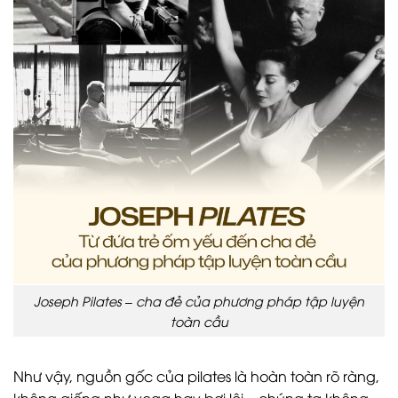
Joseph Pilates – cha đẻ của phương pháp tập luyện
toàn cầu
Như vậy, nguồn gốc của pilates là hoàn toàn rõ ràng,
không giống như yoga hay bơi lội – chúng ta không