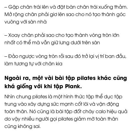
– Gập chân trái lên và đặt bàn chân trái xuống thảm.
Mở rộng chân phải giơ lên sao cho nó tạo thành góc
vuông với sàn nhà
– Xoay chân phải sao cho tạo thành vòng tròn lớn
nhất có thể mà vẫn giữ lưng dưới trên sàn
– Đảo ngược vòng tròn rồi sau đó trở lại vị trí ban đầu,
làm tương tự với chân kia
Ngoài ra, một vài bài tập pilates khác cũng
khá giống với khi tập Plank.
Nhìn chung pilates là một hình thức tập thể dục tập
trung vào xây dựng sức mạnh cốt lõi và vận động
toàn thân. Nó cũng là bài tập đốt cháy calo hiệu quả
do vậy nhiều người gọi pilates giảm mỡ toàn thân
cũng không sai.