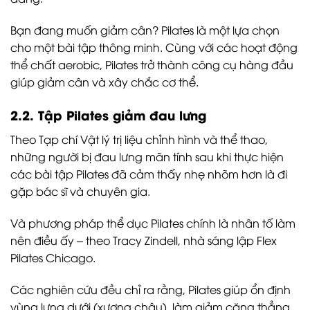
Bạn đang muốn giảm cân? Pilates là một lựa chọn
cho một bài tập thông minh. Cùng với các hoạt động
thể chất aerobic, Pilates trở thành công cụ hàng đầu
giúp giảm cân và xây chắc cơ thể.
2.2. Tập Pilates giảm đau lưng
Theo Tạp chí Vật lý trị liệu chỉnh hình và thể thao,
những người bị đau lưng mãn tính sau khi thực hiện
các bài tập Pilates đã cảm thấy nhẹ nhõm hơn là đi
gặp bác sĩ và chuyên gia.
Và phương pháp thể dục Pilates chính là nhân tố làm
nên điều ấy – theo Tracy Zindell, nhà sáng lập Flex
Pilates Chicago.
Các nghiên cứu đều chỉ ra rằng, Pilates giúp ổn định
vùng lưng dưới (xương chậu), làm giảm căng thẳng