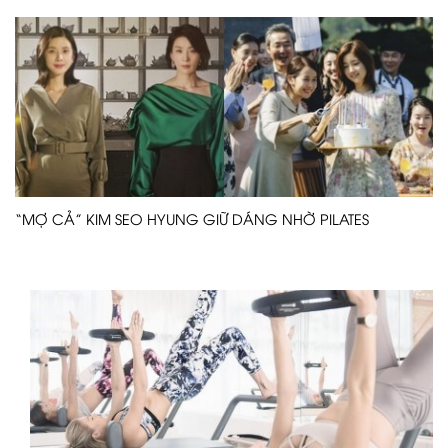
“MỢ CẢ” KIM SEO HYUNG GIỮ DÁNG NHỜ PILATES