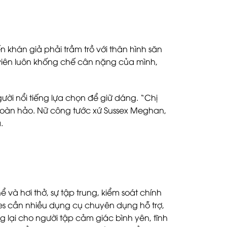
 khán giả phải trầm trồ với thân hình săn
viên luôn khống chế cân nặng của mình,
gười nổi tiếng lựa chọn để giữ dáng. “Chị
 hoàn hảo. Nữ công tước xứ Sussex Meghan,
.
và hơi thở, sự tập trung, kiểm soát chính
tes cần nhiều dụng cụ chuyên dụng hỗ trợ,
 lại cho người tập cảm giác bình yên, tĩnh