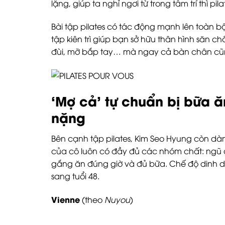
lặng, giúp ta nghỉ ngơi từ trong tâm trí thì p
Bài tập pilates có tác động mạnh lên toàn 
tập kiên trì giúp bạn sở hữu thân hình săn
đùi, mỡ bắp tay… mà ngay cả bàn chân cũn
‘Mợ cả’ tự chuẩn bị bữa 
nặng
Bên cạnh tập pilates, Kim Seo Hyung còn dà
của cô luôn có đầy đủ các nhóm chất: ngũ c
gắng ăn đúng giờ và đủ bữa. Chế độ dinh 
sang tuổi 48.
Vienne
(theo
Nuyou
)