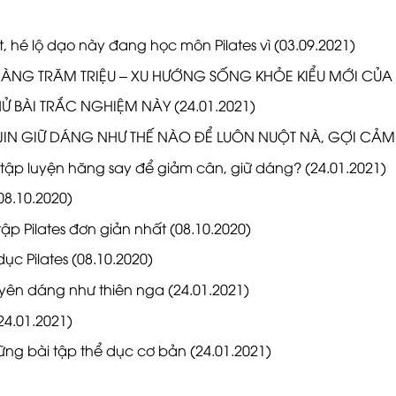
ất, hé lộ dạo này đang học môn Pilates vì
(03.09.2021)
HÀNG TRĂM TRIỆU – XU HƯỚNG SỐNG KHỎE KIỂU MỚI CỦA 
THỬ BÀI TRẮC NGHIỆM NÀY
(24.01.2021)
IN GIỮ DÁNG NHƯ THẾ NÀO ĐỂ LUÔN NUỘT NÀ, GỢI CẢM
o tập luyện hăng say để giảm cân, giữ dáng?
(24.01.2021)
08.10.2020)
tập Pilates đơn giản nhất
(08.10.2020)
ục Pilates
(08.10.2020)
uyên dáng như thiên nga
(24.01.2021)
24.01.2021)
ững bài tập thể dục cơ bản
(24.01.2021)