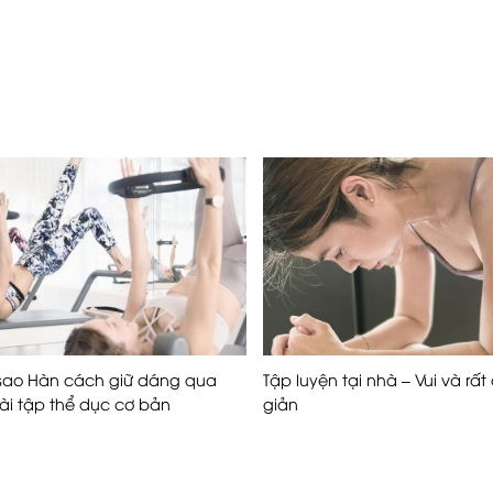
 sao Hàn cách giữ dáng qua
Tập luyện tại nhà – Vui và rất
ài tập thể dục cơ bản
giản