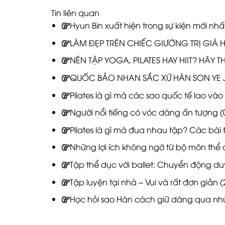
Tin liên quan
Hyun Bin xuất hiện trong sự kiện mới nh
LÀM ĐẸP TRÊN CHIẾC GIƯỜNG TRỊ GIÁ 
NÊN TẬP YOGA, PILATES HAY HIIT? HÃY 
QUỐC BẢO NHAN SẮC XỨ HÀN SON YE J
Pilates là gì mà các sao quốc tế lao và
Người nổi tiếng có vóc dáng ấn tượng
(
Pilates là gì mà đua nhau tập? Các bài 
Những lợi ích không ngờ từ bộ môn thể d
Tập thể dục với ballet: Chuyển động d
Tập luyện tại nhà – Vui và rất đơn giản
(
Học hỏi sao Hàn cách giữ dáng qua nh