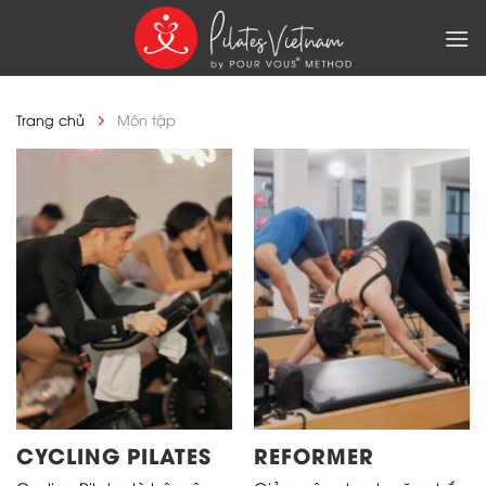
Skip
to
content
Trang chủ
Môn tập
CYCLING PILATES
REFORMER