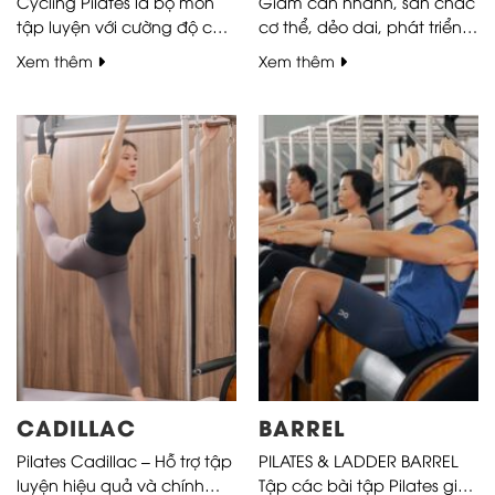
Cycling Pilates là bộ môn
Giảm cân nhanh, săn chắc
tập luyện với cường độ cao
cơ thể, dẻo dai, phát triển
giúp người tập rèn luyện
cơ bắp và đặc biệt tốt cho
Xem thêm
Xem thêm
sức khỏe thể lực và tim
cột sống là những lợi ích
mạch, môn tập này giúp
hàng đầu của Pilates
giảm cân nhanh chóng và
Reformer. Nếu đã thực
phù hợp với nhiều người.
hành Pilates Reformer đúng,
các cơ sẽ khó chảy xệ,
nhão lỏng ra ngay cả khi
bạn không còn tập luyện
thường xuyên....
CADILLAC
BARREL
Pilates Cadillac – Hỗ trợ tập
PILATES & LADDER BARREL
luyện hiệu quả và chính
Tập các bài tập Pilates giúp