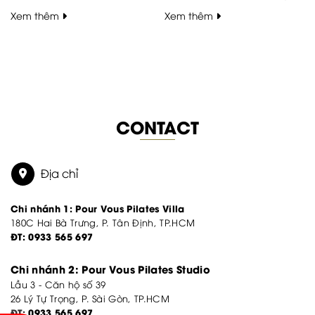
xác Tương tự như Reformer,
tăng cường sức mạnh
Xem thêm
Xem thêm
các công cụ và thiết bị trên
nhóm cơ trung tâm của cơ
giường Pilates Cadillac giúp
thể, đề phòng đau lưng và
bài tập của bạn trở nên dễ
phục hồi sức khỏe cho lưng.
dàng và chính xác hơn,
Nếu ai là tín đồ của Pilates
mang lại hiệu quả vượt trội.
chắc chắn không xa lạ gì
Dù mục tiêu là giảm cân,
với Ladder Barrel – một
săn chắc cơ bắp...
trong những dụng cụ của...
CONTACT
Địa chỉ
Chi nhánh 1:
Pour Vous Pilates Villa
180C Hai Bà Trưng, P. Tân Định, TP.HCM
ĐT:
0933 565 697
Chi nhánh 2:
Pour Vous Pilates Studio
Lầu 3 - Căn hộ số 39
26 Lý Tự Trọng, P. Sài Gòn, TP.HCM
ĐT:
0933 565 697